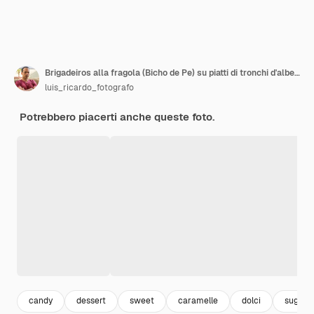
Brigadeiros alla fragola (Bicho de Pe) su piatti di tronchi d'albero, cosparsi di zucchero di canna. Sullo sfondo il brigadiere della noce di cocco.
luis_ricardo_fotografo
Potrebbero piacerti anche queste foto.
candy
dessert
sweet
caramelle
dolci
sugar