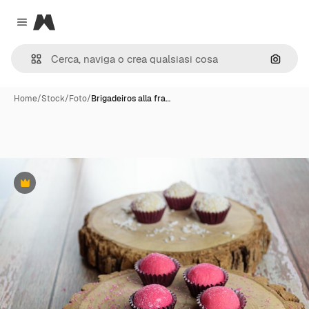
Magnific
Close menu
Cerca 
Home
/
Stock
/
Foto
/
Brigadeiros alla fra…
Premium