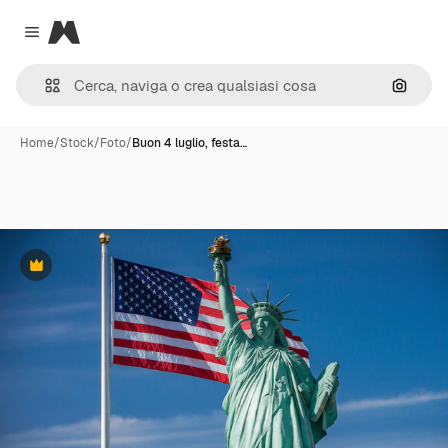
Magnific
Close menu
Cerca 
Home
/
Stock
/
Foto
/
Buon 4 luglio, festa…
Premium