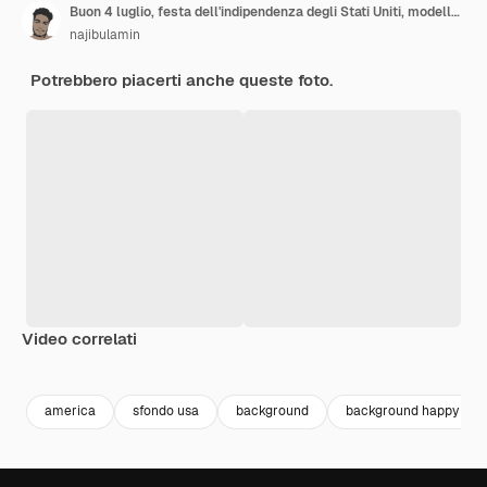
Buon 4 luglio, festa dell'indipendenza degli Stati Uniti, modello di bandiera con fuochi d'artificio e paesaggio cittadino degli Stati Uniti
najibulamin
Potrebbero piacerti anche queste foto.
Video correlati
Premium
Premium
Premium
Premium
america
sfondo usa
background
background happy