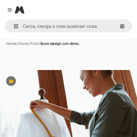
Magnific
Close menu
Cerca 
Home
/
Stock
/
Foto
/
Buon design con dime…
Premium