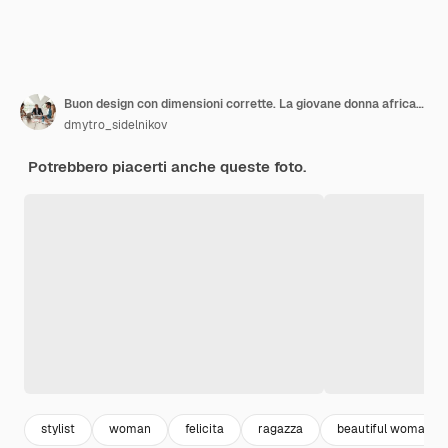
Buon design con dimensioni corrette. La giovane donna africana, stilista del sarto sta guardando al manichino con la t-shitrt. Lei misura i vestiti
dmytro_sidelnikov
Potrebbero piacerti anche queste foto.
stylist
woman
felicita
ragazza
beautiful woman