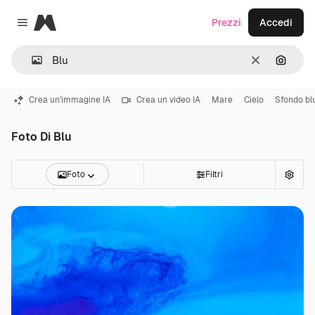
Magnific
Prezzi
Accedi
Close menu
Cancella
Cerca 
Crea un'immagine IA
Crea un video IA
Mare
Cielo
Sfondo bl
Foto Di Blu
Foto
Filtri