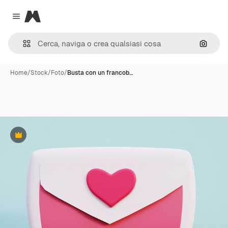
Magnific
Close menu
Cerca 
Home
/
Stock
/
Foto
/
Busta con un francob…
Premium