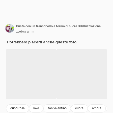
Busta con un francobollo a forma di cuore 3d'illustrazione
zvetogramm
Potrebbero piacerti anche queste foto.
cuori rosa
love
san valentino
cuore
amore
r