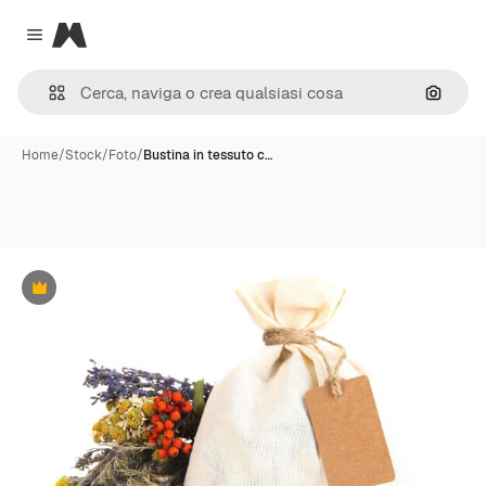
Magnific
Close menu
Cerca 
Home
/
Stock
/
Foto
/
Bustina in tessuto c…
Premium