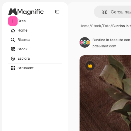
Crea
Home
/
Stock
/
Foto
/
Bustina in 
Home
Ricerca
Bustina in tessuto con 
pixel-shot.com
Stock
Esplora
Strumenti
Premium