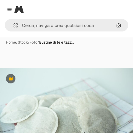
Magnific
Close menu
Cerca 
Home
/
Stock
/
Foto
/
Bustine di tè e tazz…
Premium