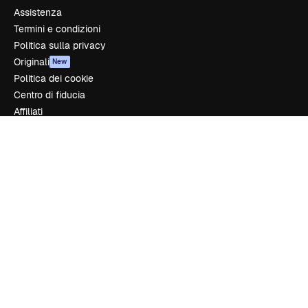
Assistenza
Termini e condizioni
Politica sulla privacy
Originali
New
Politica dei cookie
Centro di fiducia
Affiliati
Aziende
Azienda
Prezzi
Chi siamo
Recensioni
Lavora con noi
Cerca tendenze
Blog
Eventi
Slidesgo