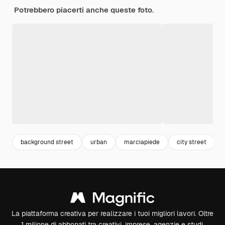
Potrebbero piacerti anche queste foto.
background street
urban
marciapiede
city street
La piattaforma creativa per realizzare i tuoi migliori lavori. Oltre
1 milione di abbonati tra creativi, imprese, agenzie e studi.