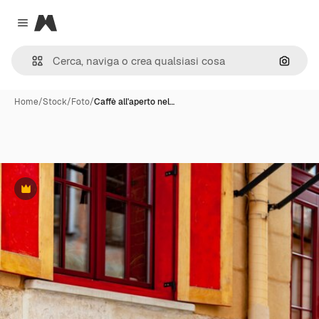
Magnific
Close menu
Cerca 
Home
/
Stock
/
Foto
/
Caffè all'aperto nel…
Premium