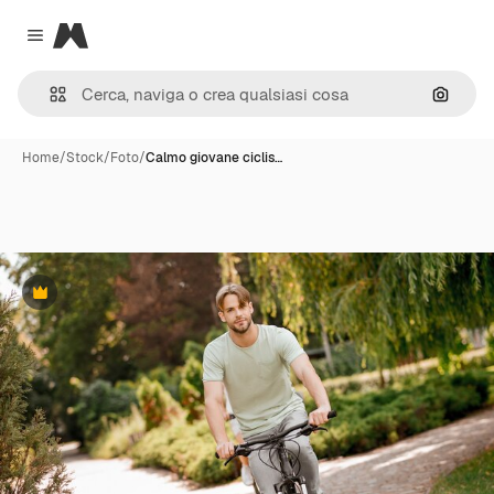
Magnific
Close menu
Cerca 
Home
/
Stock
/
Foto
/
Calmo giovane ciclis…
Premium