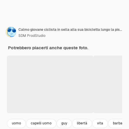
Calmo giovane ciclista in sella alla sua bicicletta lungo la pista ciclabile piastrellata in un parco ricreativo locale
SDM ProdStudio
Potrebbero piacerti anche queste foto.
uomo
capelli uomo
guy
libertà
vita
barba cor