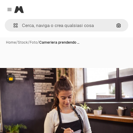
Magnific
Close menu
Cerca 
Home
/
Stock
/
Foto
/
Cameriera prendendo …
Premium