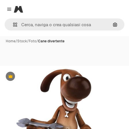
Magnific
Close menu
Cerca 
Home
/
Stock
/
Foto
/
Cane divertente
Premium