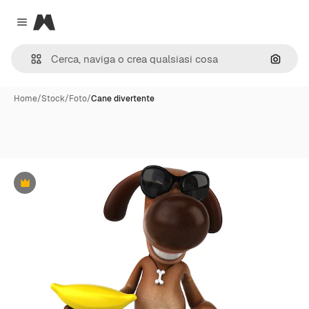
Magnific
Close menu
Cerca 
Home
/
Stock
/
Foto
/
Cane divertente
Premium