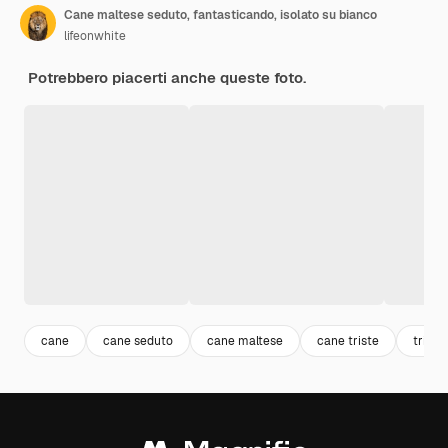
Cane maltese seduto, fantasticando, isolato su bianco
lifeonwhite
Potrebbero piacerti anche queste foto.
cane
cane seduto
cane maltese
cane triste
triste