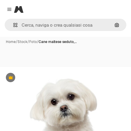
Magnific
Close menu
Cerca 
Home
/
Stock
/
Foto
/
Cane maltese seduto,…
Premium