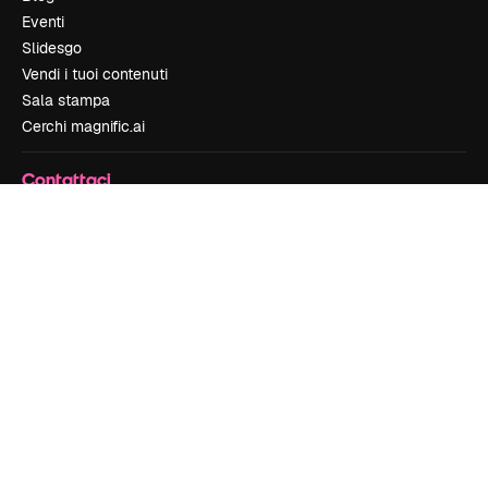
Eventi
Slidesgo
Vendi i tuoi contenuti
Sala stampa
Cerchi magnific.ai
Contattaci
Assistenza clienti
Instagram
YouTube
LinkedIn
TikTok
Discord
X
Reddit
Copyright © 2010-
2026
Freepik Company S.L.U.
Tutti i diritti riservati
.