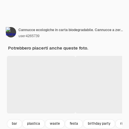
Cannucce ecologiche in carta biodegradabile. Cannucce a zero rifiuti su sfondo giallo. Copia spazio per il testo.
user4265739
Potrebbero piacerti anche queste foto.
bar
plastica
waste
festa
birthday party
rifiuti