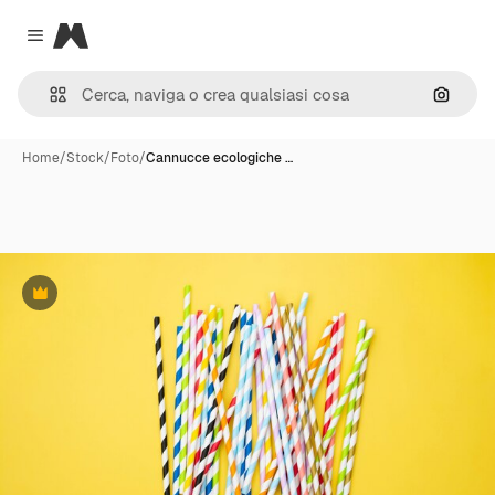
Magnific
Close menu
Cerca 
Home
/
Stock
/
Foto
/
Cannucce ecologiche …
Premium