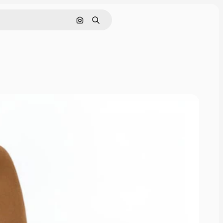
Cerca per immagine
Ricerca