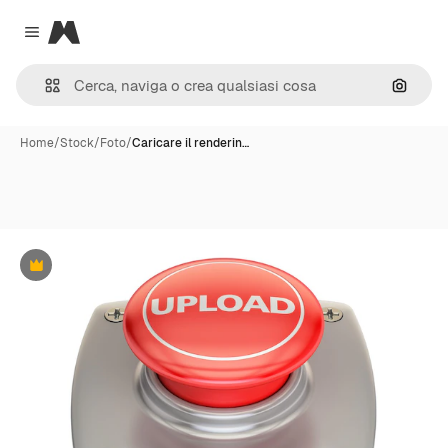
Magnific
Close menu
Cerca 
Home
/
Stock
/
Foto
/
Caricare il renderin…
Premium