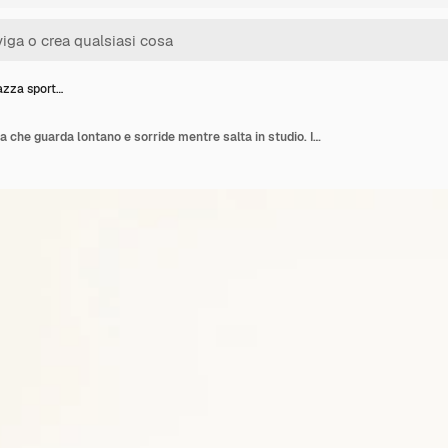
azza sport…
Carina ragazza sportiva che guarda lontano e sorride mentre salta in studio. Isolato su sfondo bianco