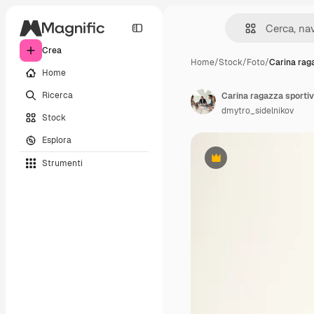
Crea
Home
/
Stock
/
Foto
/
Carina rag
Home
Ricerca
dmytro_sidelnikov
Stock
Esplora
Strumenti
Premium