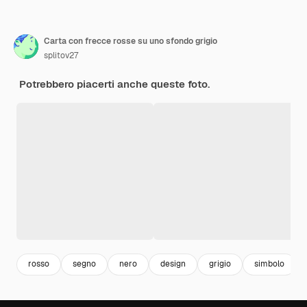
Carta con frecce rosse su uno sfondo grigio
splitov27
Potrebbero piacerti anche queste foto.
rosso
segno
nero
design
grigio
simbolo