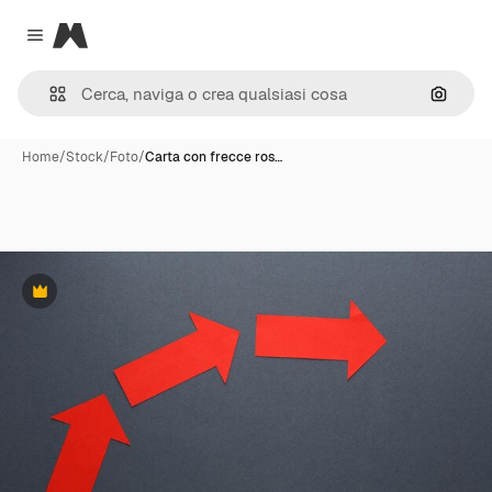
Magnific
Close menu
Cerca 
Home
/
Stock
/
Foto
/
Carta con frecce ros…
Premium