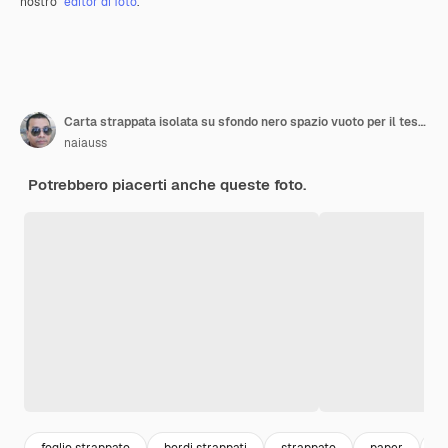
nostro
editor di foto
.
Carta strappata isolata su sfondo nero spazio vuoto per il testo
naiauss
Potrebbero piacerti anche queste foto.
foglio strappato
bordi strappati
strappato
paper
c