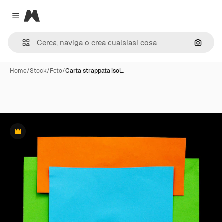
Magnific
Close menu
Cerca 
Home
/
Stock
/
Foto
/
Carta strappata isol…
Premium