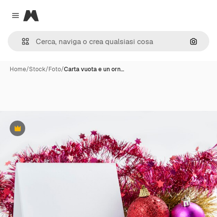
Magnific
Close menu
Cerca 
Home
/
Stock
/
Foto
/
Carta vuota e un orn…
Premium