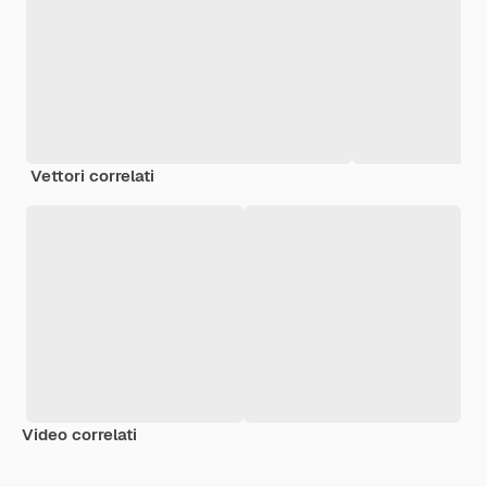
Vettori correlati
Video correlati
Premium
Premium
Generato dall'IA
Premium
Premium
Generato da