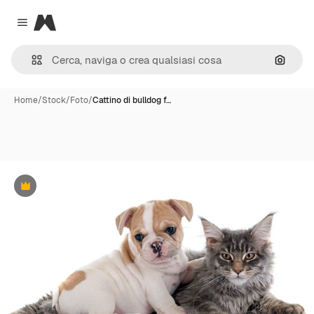
Magnific
Close menu
Cerca 
Home
/
Stock
/
Foto
/
Cattino di bulldog f…
Premium