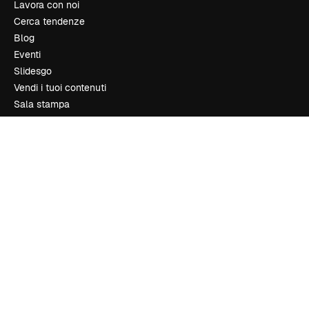
Lavora con noi
Cerca tendenze
Blog
Eventi
Slidesgo
Vendi i tuoi contenuti
Sala stampa
Cerchi magnific.ai
Contattaci
Assistenza clienti
Instagram
YouTube
LinkedIn
TikTok
Discord
X
Reddit