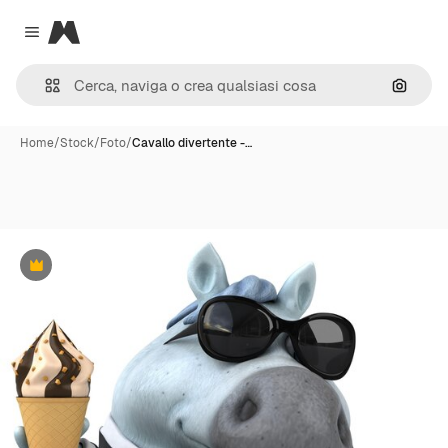
Magnific
Close menu
Cerca 
Home
/
Stock
/
Foto
/
Cavallo divertente -…
Premium