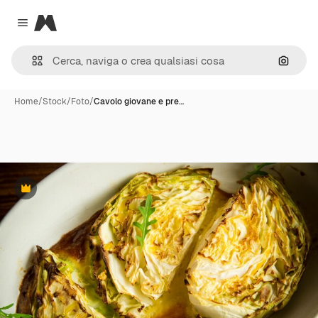
Magnific
Close menu
Cerca 
Home
/
Stock
/
Foto
/
Cavolo giovane e pre…
Premium