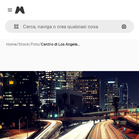
Magnific
Close menu
Cerca 
Home
/
Stock
/
Foto
/
Centro di Los Angele…
Premium