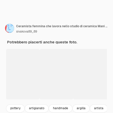
Ceramista femmina che lavora nello studio di ceramica Mani del ceramista sporche di argilla Processo di creazione della ceramica Il maestro ceramista lavora nel suo studio
sivakova89_89
Potrebbero piacerti anche queste foto.
pottery
artigianato
handmade
argilla
artista