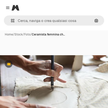
Magnific
Close menu
Cerca 
Home
/
Stock
/
Foto
/
Ceramista femmina ch…
Premium