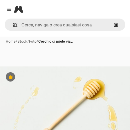
Magnific
Close menu
Cerca 
Home
/
Stock
/
Foto
/
Cerchio di miele vis…
Premium