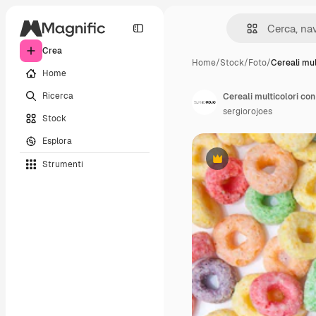
Crea
Home
/
Stock
/
Foto
/
Cereali mul
Home
Ricerca
Cereali multicolori con
sergiorojoes
Stock
Esplora
Strumenti
Premium