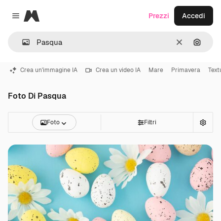
Magnific
Prezzi
Accedi
Close menu
Cancella
Cerca 
Crea un'immagine IA
Crea un video IA
Mare
Primavera
Text
Foto Di Pasqua
Foto
Filtri