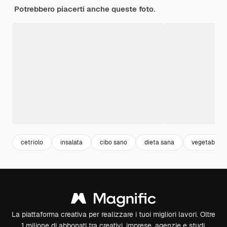
Potrebbero piacerti anche queste foto.
cetriolo
insalata
cibo sano
dieta sana
vegetable
La piattaforma creativa per realizzare i tuoi migliori lavori. Oltre
1 milione di abbonati tra creativi, imprese, agenzie e studi.