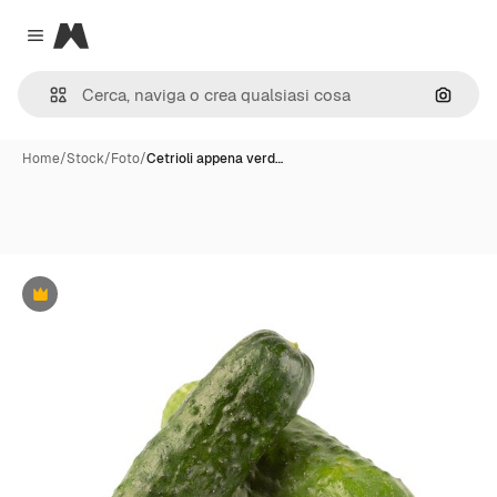
Magnific
Close menu
Cerca 
Home
/
Stock
/
Foto
/
Cetrioli appena verd…
Premium