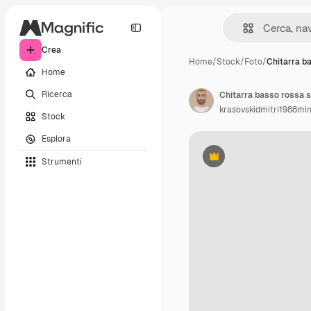
Crea
Home
/
Stock
/
Foto
/
Chitarra b
Home
Ricerca
Chitarra basso rossa 
krasovskidmitri1988mi
Stock
Esplora
Strumenti
Premium