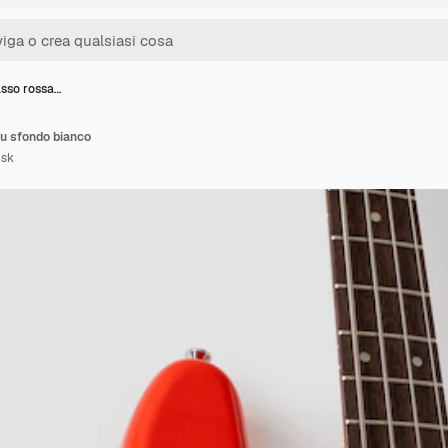
asso rossa…
su sfondo bianco
nsk