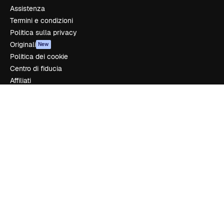
Assistenza
Termini e condizioni
Politica sulla privacy
Originali
New
Politica dei cookie
Centro di fiducia
Affiliati
Aziende
Azienda
Prezzi
Chi siamo
Recensioni
Lavora con noi
Cerca tendenze
Blog
Eventi
Slidesgo