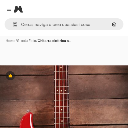
Magnific
Close menu
Cerca 
Home
/
Stock
/
Foto
/
Chitarra elettrica s…
Premium