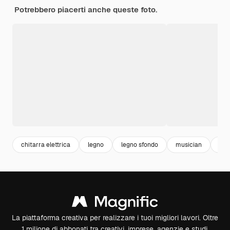
Potrebbero piacerti anche queste foto.
chitarra elettrica
legno
legno sfondo
musician
chi
La piattaforma creativa per realizzare i tuoi migliori lavori. Oltre
1 milione di abbonati tra creativi, imprese, agenzie e studi.