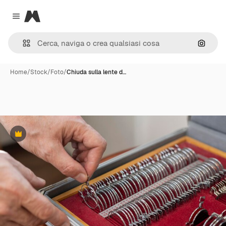
Magnific
Close menu
Cerca 
Home
/
Stock
/
Foto
/
Chiuda sulla lente d…
Premium