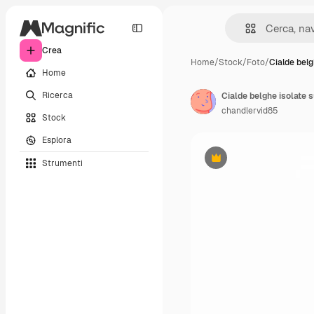
Crea
Home
/
Stock
/
Foto
/
Cialde belg
Home
Ricerca
Cialde belghe isolate 
chandlervid85
Stock
Esplora
Strumenti
Premium