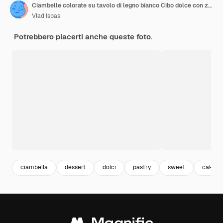
Ciambelle colorate su tavolo di legno bianco Cibo dolce con zucchero a velo con granelli glassati, ciambella con glassa Vista dall'alto con spazio per la copia
Vlad Ispas
Potrebbero piacerti anche queste foto.
ciambella
dessert
dolci
pastry
sweet
cake