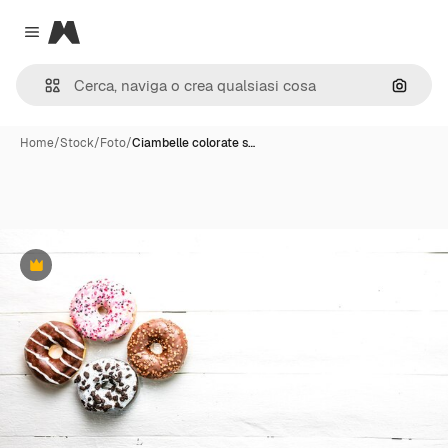
Magnific
Close menu
Cerca 
Home
/
Stock
/
Foto
/
Ciambelle colorate s…
Premium