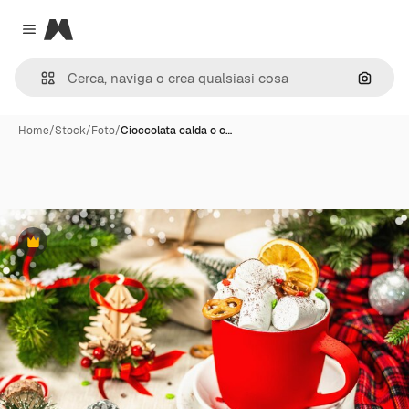
Magnific
Close menu
Cerca 
Home
/
Stock
/
Foto
/
Cioccolata calda o c…
Premium