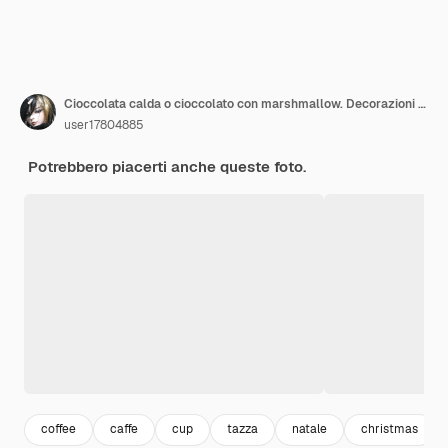
Cioccolata calda o cioccolato con marshmallow. Decorazioni tradizionali di Natale, arrangiamento festivo di Capodanno. Il concetto di intimità e buon umore, copia spazio
user17804885
Potrebbero piacerti anche queste foto.
coffee
caffe
cup
tazza
natale
christmas