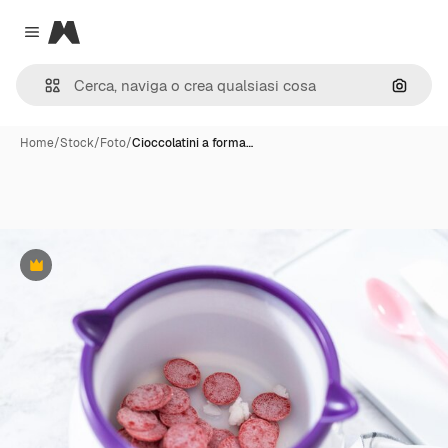
Magnific
Close menu
Cerca 
Home
/
Stock
/
Foto
/
Cioccolatini a forma…
Premium