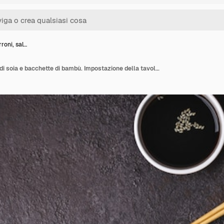
roni, sal…
Ciotole marroni, salsa di soia e bacchette di bambù. Impostazione della tavola asiatica.