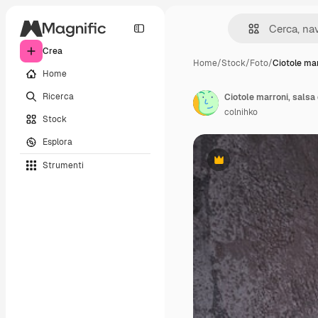
Crea
Home
/
Stock
/
Foto
/
Ciotole mar
Home
Ricerca
colnihko
Stock
Esplora
Strumenti
Premium