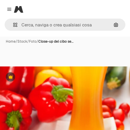
Magnific
Close menu
Cerca 
Home
/
Stock
/
Foto
/
Close-up del cibo se…
Premium