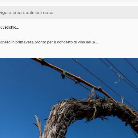
el vecchio…
Close up del vecchio vigneto in primavera pronto per il concetto di vino della nuova stagione