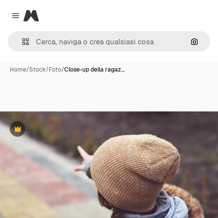
Magnific
Close menu
Cerca 
Home
/
Stock
/
Foto
/
Close-up della ragaz…
Premium