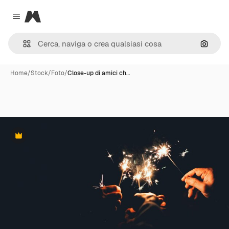
Magnific
Close menu
Cerca 
Home
/
Stock
/
Foto
/
Close-up di amici ch…
Premium