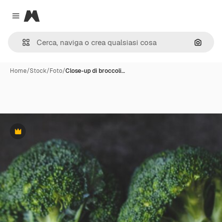
Magnific
Close menu
Cerca 
Home
/
Stock
/
Foto
/
Close-up di broccoli…
Premium