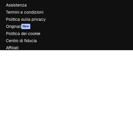
Assistenza
Termini e condizioni
Politica sulla privacy
Originali
New
Politica dei cookie
Centro di fiducia
Affiliati
Aziende
Azienda
Prezzi
Chi siamo
Recensioni
Lavora con noi
Cerca tendenze
Blog
Eventi
Slidesgo