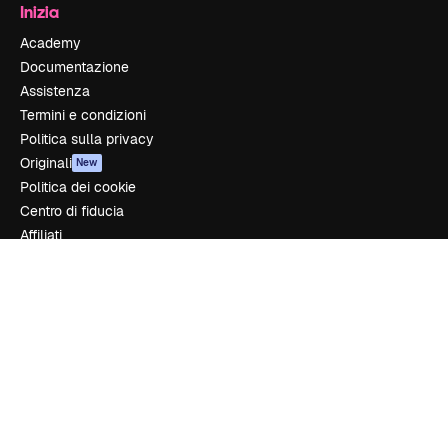
Inizia
Academy
Documentazione
Assistenza
Termini e condizioni
Politica sulla privacy
Originali
New
Politica dei cookie
Centro di fiducia
Affiliati
Aziende
Azienda
Prezzi
Chi siamo
Recensioni
Lavora con noi
Cerca tendenze