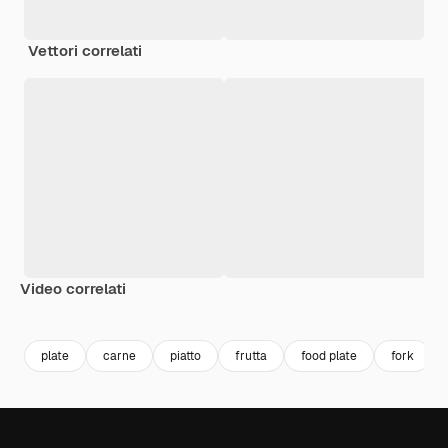
Vettori correlati
Video correlati
Premium
Premium
Premium
Premium
plate
carne
piatto
frutta
food plate
fork