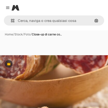
Magnific
Close menu
Cerca 
Home
/
Stock
/
Foto
/
Close-up di carne co…
Premium