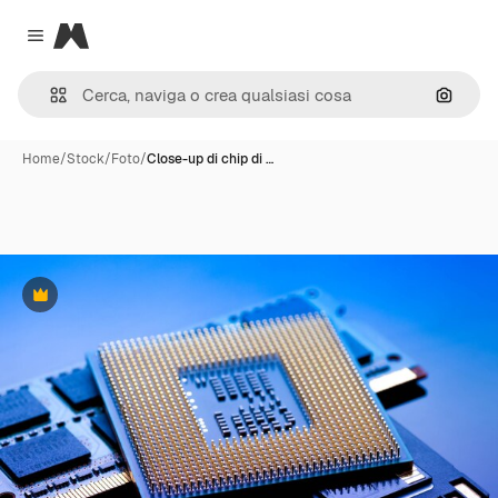
Magnific
Close menu
Cerca 
Home
/
Stock
/
Foto
/
Close-up di chip di …
Premium