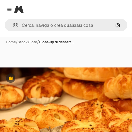
Magnific
Close menu
Cerca 
Home
/
Stock
/
Foto
/
Close-up di dessert …
Premium