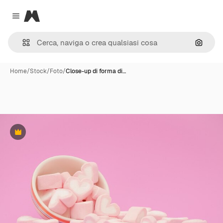
Magnific
Close menu
Cerca 
Home
/
Stock
/
Foto
/
Close-up di forma di…
Premium