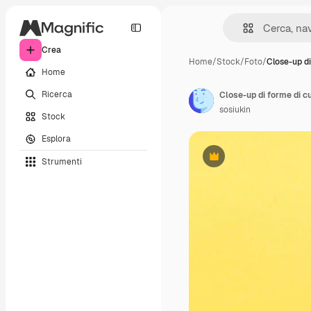
Crea
Home
/
Stock
/
Foto
/
Close-up di
Home
Ricerca
Close-up di forme di c
sosiukin
Stock
Esplora
Strumenti
Premium