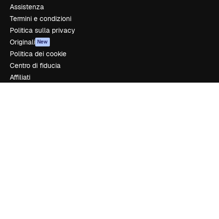
Assistenza
Termini e condizioni
Politica sulla privacy
Originali
New
Politica dei cookie
Centro di fiducia
Affiliati
Aziende
Azienda
Prezzi
Chi siamo
Recensioni
Lavora con noi
Cerca tendenze
Blog
Eventi
Slidesgo