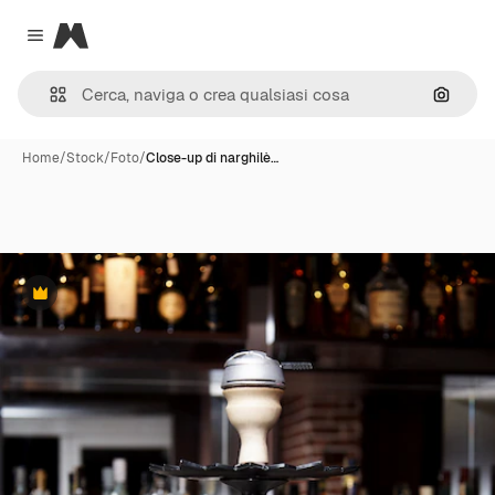
Magnific
Close menu
Cerca 
Home
/
Stock
/
Foto
/
Close-up di narghilè…
Premium