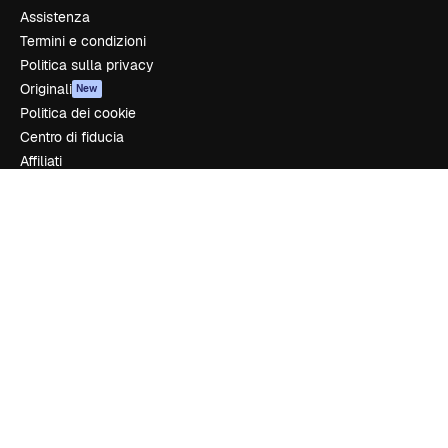
Assistenza
Termini e condizioni
Politica sulla privacy
Originali
New
Politica dei cookie
Centro di fiducia
Affiliati
Aziende
Azienda
Prezzi
Chi siamo
Recensioni
Lavora con noi
Cerca tendenze
Blog
Eventi
Slidesgo