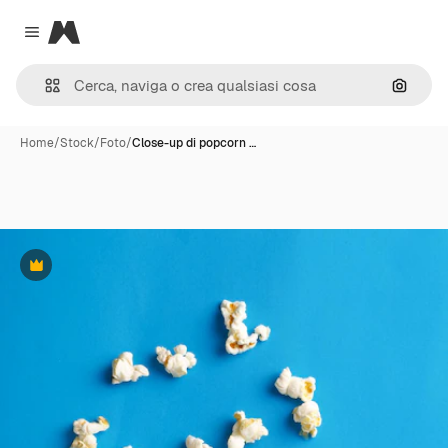
Magnific
Close menu
Cerca 
Home
/
Stock
/
Foto
/
Close-up di popcorn …
Premium